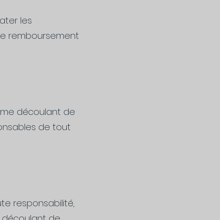
ater les
. Le remboursement
lème découlant de
onsables de tout
te responsabilité,
 découlant de