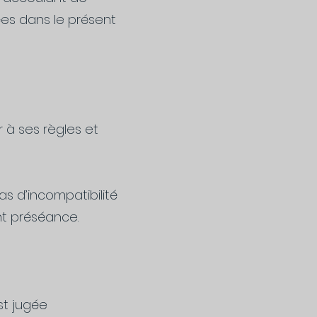
cées dans le présent
 à ses règles et
cas d’incompatibilité
nt préséance.
st jugée