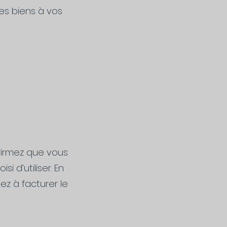
es biens à vos
firmez que vous
i d’utiliser. En
ez à facturer le