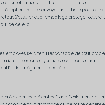
e pour retourner vos articles par la poste :
à la réception, veuillez envoyer une photo pour const
retour. S'assurer que l'emballage protège l'œuvre
our de celle-ci.
e ses employés sera tenu responsable de tout prob
slauriers et ses employés ne seront pas tenus resp
ilisation irrégulière de ce site.
indemnisez par les présentes Diane Deslauriers de tou
se d’action, de tout dommage ou de toute dépense