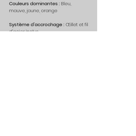
Couleurs dominantes :
Bleu,
mauve, jaune, orange
Système d'accrochage :
Œillet et fil
d'acier inclus
Encadrement :
Non inclus.
Impression :
Cette œuvre est
unique, aucune impression n'a été
fait.
Livraison :
Gratuit au Canada. Sur
devis, dans le reste du monde.
Politique de confidentialité
Service
Condition de générale
514-562-2767
dianedartiste@gmail.com