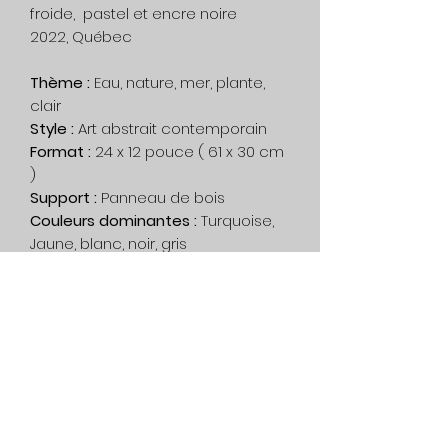
froide, pastel et encre noire
2022, Québec
Thème :
Eau, nature, mer, plante,
clair
Style :
Art abstrait contemporain
Format :
24 x 12 pouce ( 61 x 30 cm
)
Support :
Panneau de bois
Couleurs dominantes :
Turquoise,
Jaune, blanc, noir, gris
Système d'accrochage :
Œillet et fil
d'acier inclus
Encadrement :
Non inclus
Impression
: Cette œuvre est
unique, aucune impression n'a été
fait.
Livraison :
Gratuit au Canada. Sur