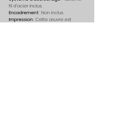
fil d'acier inclus.
Encadrement
: Non inclus.
Impression
: Cette œuvre est
unique, aucune impression n'a été
fait.
Livraison
: Gratuit au Canada. Sur
devis, dans le reste du monde.
Politique de confidentialité
Service
Condition de générale
514-562-2767
dianedartiste@gmail.com
©2022 Diane D. artiste contemporain - Peinture abstraite et statue
de jardin - Québec, Canada