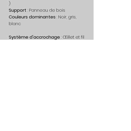
)
Support
: Panneau de bois
Couleurs dominantes
: Noir, gris,
blanc
Système d'accrochage
: Œillet et fil
d'acier inclus
Encadrement
: Non inclus.
Impression
: Cette œuvre est
unique, aucune impression n'a été
fait.
Livraison
: Gratuit au Canada. Sur
devis, dans le reste du monde.
Politique de confidentialité
Service
Condition de générale
514-562-2767