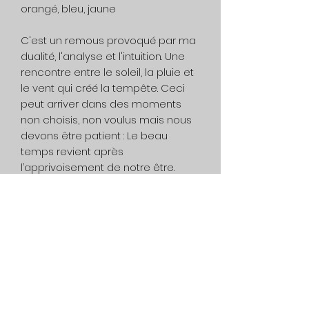
orangé, bleu, jaune
C'est un remous provoqué par ma
dualité, l'analyse et l'intuition. Une
rencontre entre le soleil, la pluie et
le vent qui créé la tempête. Ceci
peut arriver dans des moments
non choisis, non voulus mais nous
devons être patient : Le beau
temps revient après
l’apprivoisement de notre être.
Système d'accrochage :
Œillet et fil
d'acier inclus
Encadrement :
Non inclus
Impression
: Cette œuvre est
unique, aucune impression n'a été
fait.
Livraison :
Gratuit au Canada. Sur